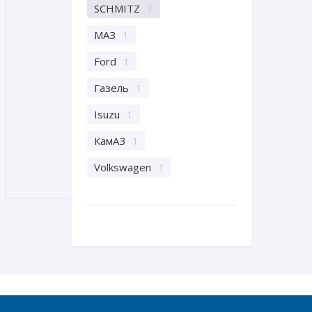
SCHMITZ
1
МАЗ
1
Ford
1
Газель
1
Isuzu
1
КамАЗ
1
Volkswagen
1