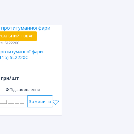
РСАЛЬНИЙ ТОВАР
ул:
SL2220C
протитуманної фари
115) SL2220C
грн/шт
⛔ Під замовлення
Замовити