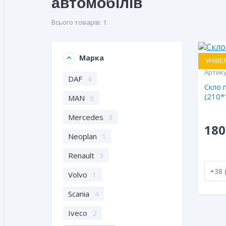
автомобілів
Всього товарів:
1
Марка
УНІВЕ
Артик
DAF
4
Скло 
(210*
MAN
6
Mercedes
3
180
Neoplan
1
Renault
3
Volvo
1
Scania
4
Iveco
2