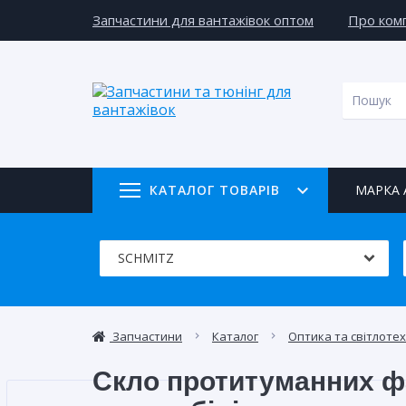
Запчастини для вантажівок оптом
Про комп
КАТАЛОГ ТОВАРІВ
МАРКА 
Запчастини
Каталог
Оптика та світлотех
Скло протитуманних ф