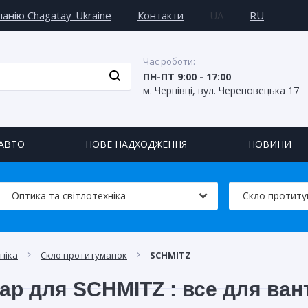
анію Chagatay-Ukraine
Контакти
UA
RU
Час роботи:
ПН-ПТ 9:00 - 17:00
м. Чернівці, вул. Череповецька 17
АВТО
НОВЕ НАДХОДЖЕННЯ
НОВИНИ
ніка
Скло протитуманок
SCHMITZ
ар для SCHMITZ : все для ван