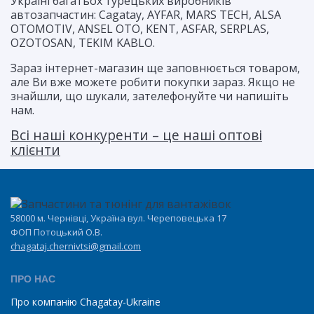
Україні багатьох турецьких виробників
автозапчастин:
Cagatay, AYFAR, MARS TECH, ALSA
OTOMOTIV, ANSEL OTO, KENT, ASFAR, SERPLAS,
OZOTOSAN, TEKIM KABLO.
Зараз інтернет-магазин ще заповнюється товаром,
але Ви вже можете робити покупки зараз. Якщо не
знайшли, що шукали, зателефонуйте чи напишіть
нам.
Всі наші конкуренти – це наші оптові
клієнти
58000 м. Чернівці, Україна вул. Череповецька 17
ФОП Потоцький О.В.
chagataj.chernivtsi@gmail.com
ПРО НАС
Про компанію Chagatay-Ukraine