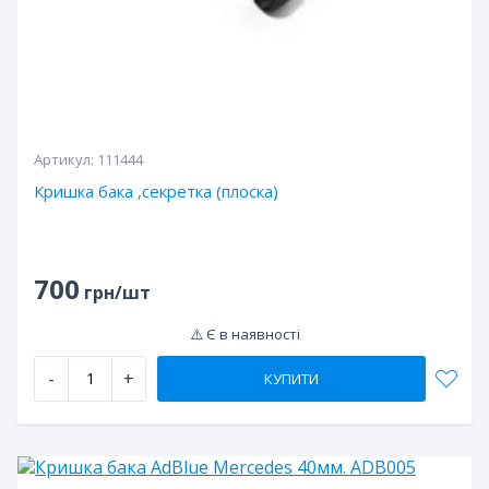
Артикул:
111444
Кришка бака ,секретка (плоска)
700
грн/шт
⚠️ Є в наявності
-
+
КУПИТИ