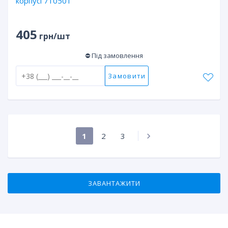
корпусі 710501
405
грн/шт
⛔ Під замовлення
Замовити
1
2
3
ЗАВАНТАЖИТИ