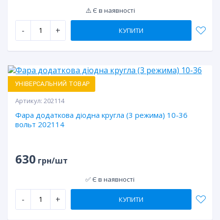
⚠️ Є в наявності
-
+
КУПИТИ
УНІВЕРСАЛЬНИЙ ТОВАР
Артикул:
202114
Фара додаткова діодна кругла (3 режима) 10-36
вольт 202114
630
грн/шт
✅ Є в наявності
-
+
КУПИТИ