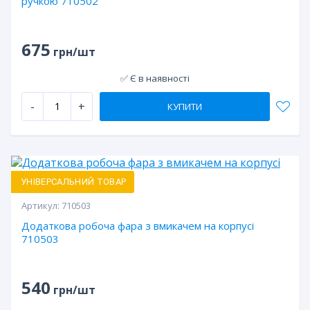
ручкою 710502
675
грн/шт
✅ Є в наявності
-
+
КУПИТИ
УНІВЕРСАЛЬНИЙ ТОВАР
Артикул:
710503
Додаткова робоча фара з вмикачем на корпусі
710503
540
грн/шт