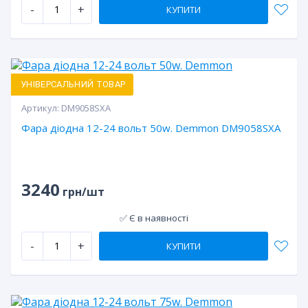
-
+
КУПИТИ
УНІВЕРСАЛЬНИЙ ТОВАР
Артикул:
DM9058SXA
Фара діодна 12-24 вольт 50w. Demmon DM9058SXA
3240
грн/шт
✅ Є в наявності
-
+
КУПИТИ