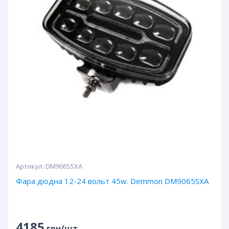
Артикул:
DM9065SXA
Фара діодна 12-24 вольт 45w. Demmon DM9065SXA
4185
грн/шт