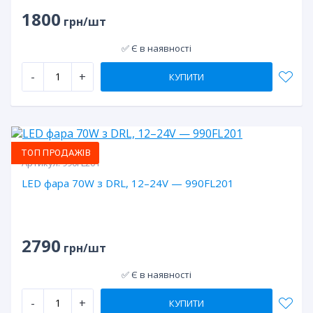
1800
грн/шт
✅ Є в наявності
-
+
КУПИТИ
НОВИНКИ
ТОП ПРОДАЖІВ
Артикул:
990FL201
LED фара 70W з DRL, 12–24V — 990FL201
2790
грн/шт
✅ Є в наявності
-
+
КУПИТИ