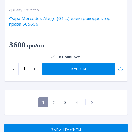
Артикул:
505656
Фара Mercedes Atego (04-...) електрокорректор
права 505656
3600
грн/шт
✅ Є в наявності
-
+
КУПИТИ
1
2
3
4
ЗАВАНТАЖИТИ