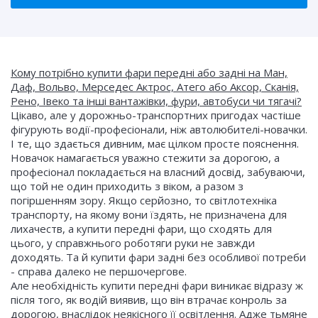
Кому потрібно купити фари передні або задні на Ман,
Даф, Вольво, Мерседес Актрос, Атего або Аксор, Сканія,
Рено, Івеко та інші вантажівки, фури, автобуси чи тягачі?
Цікаво, але у дорожньо-транспортних пригодах частіше
фігурують водії-професіонали, ніж автолюбителі-новачки.
І те, що здається дивним, має цілком просте пояснення.
Новачок намагається уважно стежити за дорогою, а
професіонал покладається на власний досвід, забуваючи,
що той не один приходить з віком, а разом з
погіршенням зору. Якщо серйозно, то світлотехніка
транспорту, на якому вони їздять, не призначена для
лихачеств, а купити передні фари, що сходять для
цього, у справжнього роботяги руки не завжди
доходять. Та й купити фари задні без особливої потреби
- справа далеко не першочергове.
Але необхідність купити передні фари виникає відразу ж
після того, як водій виявив, що він втрачає конроль за
дорогою, внаслідок неякісного її освітлення. Адже тьмяне