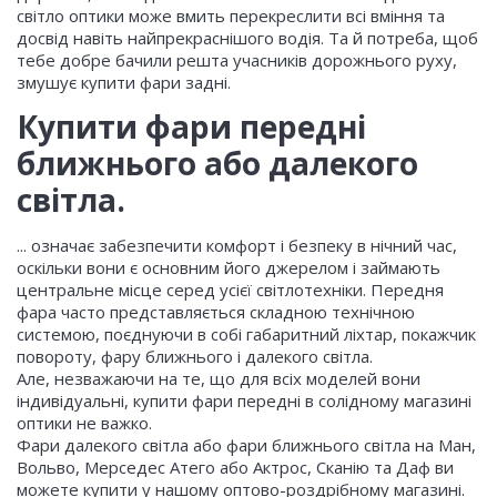
світло оптики може вмить перекреслити всі вміння та
досвід навіть найпрекраснішого водія. Та й потреба, щоб
тебе добре бачили решта учасників дорожнього руху,
змушує купити фари задні.
Купити фари передні
ближнього або далекого
світла.
... означає забезпечити комфорт і безпеку в нічний час,
оскільки вони є основним його джерелом і займають
центральне місце серед усієї світлотехніки. Передня
фара часто представляється складною технічною
системою, поєднуючи в собі габаритний ліхтар, покажчик
повороту, фару ближнього і далекого світла.
Але, незважаючи на те, що для всіх моделей вони
індивідуальні, купити фари передні в солідному магазині
оптики не важко.
Фари далекого світла або фари ближнього світла на Ман,
Вольво, Мерседес Атего або Актрос, Сканію та Даф ви
можете купити у нашому оптово-роздрібному магазині.