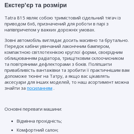
Екстер’єр та розміри
Tatra 815 являє собою тримістовий сідельний тягач із
приводом 6x6, призначений для роботи в парі з
напівпричепом у важких дорожніх умовах.
Зовні автомобіль виглядає досить масивно та брутально.
Передок кабіни увінчаний лаконічним бампером,
компактною світлотехнікою круглої форми, своєрідним
облицюванням радіатора, трищітковим склоочисником
та повітряними дефлекторами з боків. Поліпшити
привабливість вантажівки та зробити її практичнішим вам
допоможе тюнінг на Татру, а якщо вас цікавлять
аксесуари для інших моделей, то наш асортимент можна
знайти за
посиланням
.
Основні переваги машини:
Відмінна прохідність;
Комфортний салон;