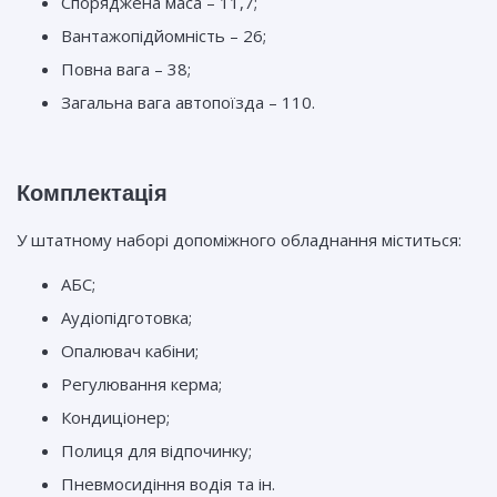
Споряджена маса – 11,7;
Вантажопідйомність – 26;
Повна вага – 38;
Загальна вага автопоїзда – 110.
Комплектація
У штатному наборі допоміжного обладнання міститься:
АБС;
Аудіопідготовка;
Опалювач кабіни;
Регулювання керма;
Кондиціонер;
Полиця для відпочинку;
Пневмосидіння водія та ін.